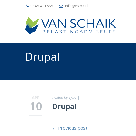
0348-411688
info@vs-ba.nl
Home
Belastingadvies
Accountancy
Drupal
Ons
kantoor
Actueel
Contact
APR
Posted by sybo
|
10
Drupal
← Previous post